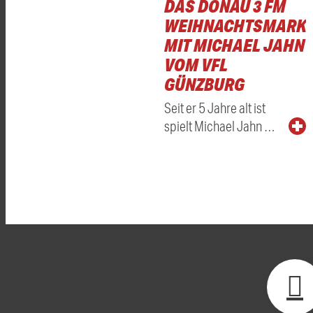
DAS DONAU 3 FM
WEIHNACHTSMARKT
MIT MICHAEL JAHN
VOM VFL
GÜNZBURG
Seit er 5 Jahre alt ist
spielt Michael Jahn …