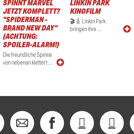
SPINNT MARVEL
LINKIN PARK
RADIO
JETZT KOMPLETT?
KINOFILM
"SPIDERMAN -
🎬🎸 Linkin Park
BRAND NEW DAY"
bringen ihre …
(ACHTUNG:
SPOILER-ALARM!)
Die freundliche Spinne
von nebenan klettert …