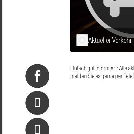
Aktueller Verkehr
play_arrow
Einfach gut informiert: Alle
melden Sie es gerne per Tel