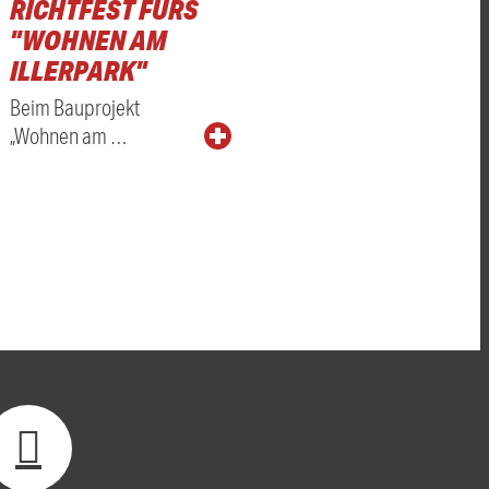
RICHTFEST FÜRS
"WOHNEN AM
ILLERPARK"
Beim Bauprojekt
„Wohnen am …