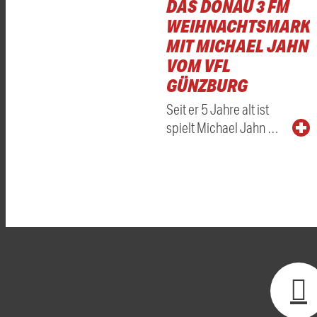
DAS DONAU 3 FM
WEIHNACHTSMARKT
MIT MICHAEL JAHN
VOM VFL
GÜNZBURG
Seit er 5 Jahre alt ist
spielt Michael Jahn …