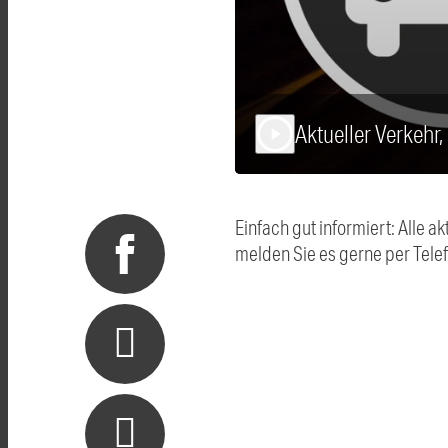
Aktueller Verkehr
play_arrow
Einfach gut informiert: Alle
melden Sie es gerne per Tel