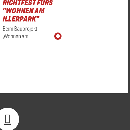
RICHTFEST FÜRS
"WOHNEN AM
ILLERPARK"
Beim Bauprojekt
„Wohnen am …