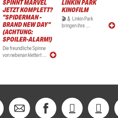
SPINNT MARVEL
LINKIN PARK
RADIO
JETZT KOMPLETT?
KINOFILM
"SPIDERMAN -
🎬🎸 Linkin Park
BRAND NEW DAY"
bringen ihre …
(ACHTUNG:
SPOILER-ALARM!)
Die freundliche Spinne
von nebenan klettert …