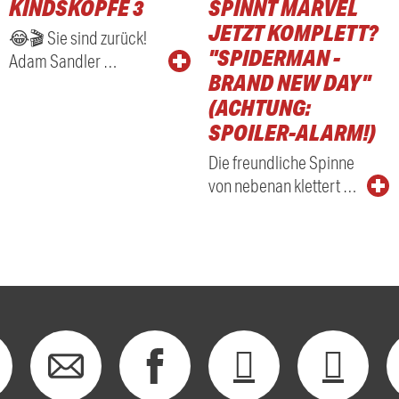
KINDSKÖPFE 3
SPINNT MARVEL
RADIO
JETZT KOMPLETT?
😂🎬 Sie sind zurück!
"SPIDERMAN -
Adam Sandler …
BRAND NEW DAY"
(ACHTUNG:
SPOILER-ALARM!)
Die freundliche Spinne
von nebenan klettert …