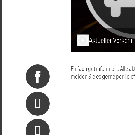
Aktueller Verkehr
play_arrow
Einfach gut informiert: Alle
melden Sie es gerne per Tel