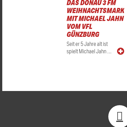
DAS DONAU 3 FM
WEIHNACHTSMARKT
MIT MICHAEL JAHN
VOM VFL
GÜNZBURG
Seit er 5 Jahre alt ist
spielt Michael Jahn …