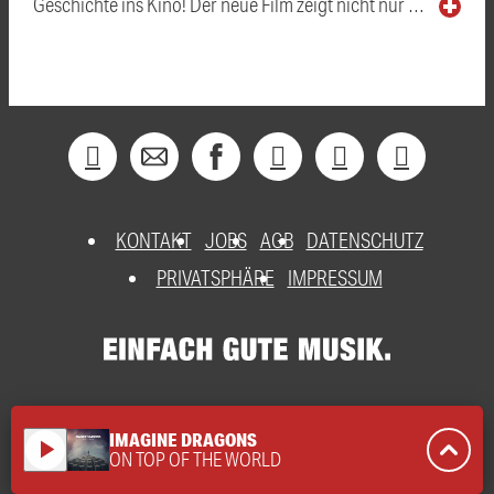
Geschichte ins Kino! Der neue Film zeigt nicht nur …
KONTAKT
JOBS
AGB
DATENSCHUTZ
PRIVATSPHÄRE
IMPRESSUM
IMAGINE DRAGONS
play_arrow
ON TOP OF THE WORLD