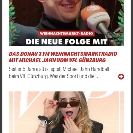
DAS DONAU 3 FM WEIHNACHTSMARKTRADIO
MIT MICHAEL JAHN VOM VFL GÜNZBURG
Seit er 5 Jahre alt ist spielt Michael Jahn Handball
beim VfL Günzburg. Was der Sport und die …