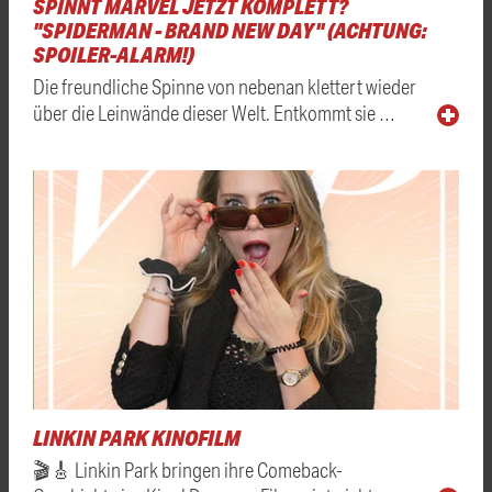
SPINNT MARVEL JETZT KOMPLETT?
"SPIDERMAN - BRAND NEW DAY" (ACHTUNG:
SPOILER-ALARM!)
Die freundliche Spinne von nebenan klettert wieder
über die Leinwände dieser Welt. Entkommt sie …
LINKIN PARK KINOFILM
🎬🎸 Linkin Park bringen ihre Comeback-