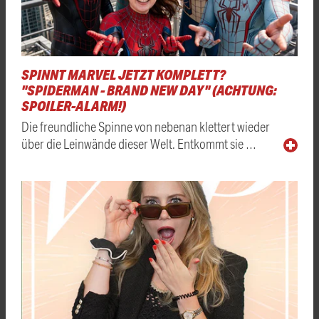
SPINNT MARVEL JETZT KOMPLETT?
"SPIDERMAN - BRAND NEW DAY" (ACHTUNG:
SPOILER-ALARM!)
Die freundliche Spinne von nebenan klettert wieder
über die Leinwände dieser Welt. Entkommt sie …