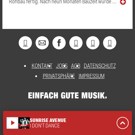
Rohbau fertig. Nach neun Monaten Bauzeit wurde …
KONTAKT
JOBS
AGB
DATENSCHUTZ
PRIVATSPHÄRE
IMPRESSUM
SUNRISE AVENUE
play_arrow
I DON'T DANCE