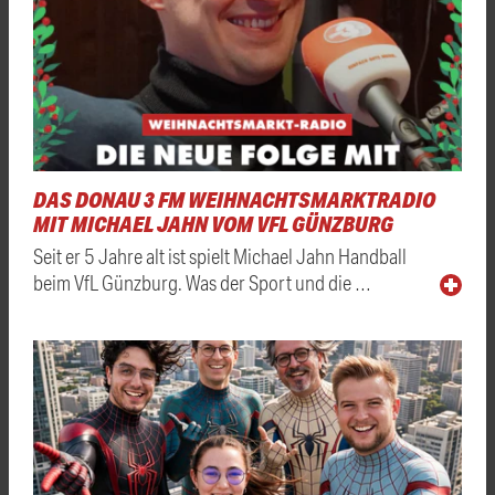
DAS DONAU 3 FM WEIHNACHTSMARKTRADIO
MIT MICHAEL JAHN VOM VFL GÜNZBURG
Seit er 5 Jahre alt ist spielt Michael Jahn Handball
beim VfL Günzburg. Was der Sport und die …