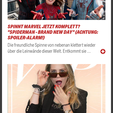
SPINNT MARVEL JETZT KOMPLETT?
"SPIDERMAN - BRAND NEW DAY" (ACHTUNG:
SPOILER-ALARM!)
Die freundliche Spinne von nebenan klettert wieder
über die Leinwände dieser Welt. Entkommt sie …