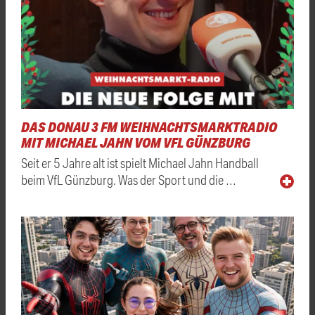
DAS DONAU 3 FM WEIHNACHTSMARKTRADIO
MIT MICHAEL JAHN VOM VFL GÜNZBURG
Seit er 5 Jahre alt ist spielt Michael Jahn Handball
beim VfL Günzburg. Was der Sport und die …