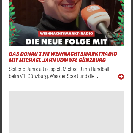
DAS DONAU 3 FM WEIHNACHTSMARKTRADIO
MIT MICHAEL JAHN VOM VFL GÜNZBURG
Seit er 5 Jahre alt ist spielt Michael Jahn Handball
beim VfL Günzburg. Was der Sport und die …