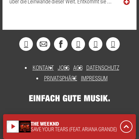
über die Leinwände dieser Welt. Entkommt sie …
KONTAKT
JOBS
AGB
DATENSCHUTZ
PRIVATSPHÄRE
IMPRESSUM
THE WEEKND
play_arrow
SAVE YOUR TEARS (FEAT. ARIANA GRANDE)