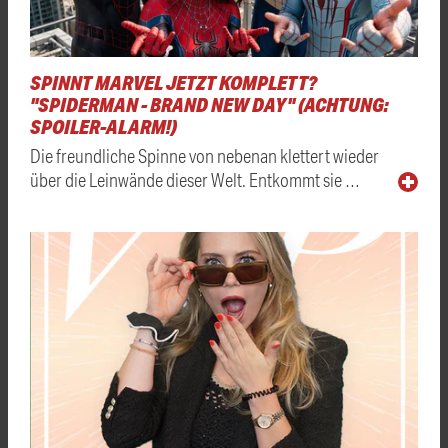
SPINNT MARVEL JETZT KOMPLETT?
"SPIDERMAN - BRAND NEW DAY" (ACHTUNG:
SPOILER-ALARM!)
Die freundliche Spinne von nebenan klettert wieder
über die Leinwände dieser Welt. Entkommt sie …