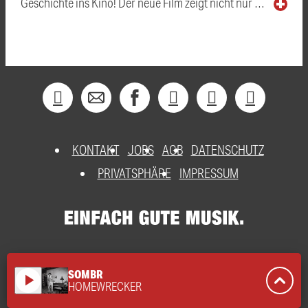
Geschichte ins Kino! Der neue Film zeigt nicht nur …
KONTAKT
JOBS
AGB
DATENSCHUTZ
PRIVATSPHÄRE
IMPRESSUM
SOMBR
play_arrow
HOMEWRECKER