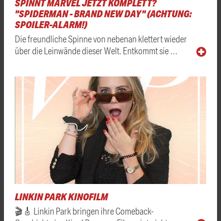
SPINNT MARVEL JETZT KOMPLETT?
"SPIDERMAN - BRAND NEW DAY" (ACHTUNG:
SPOILER-ALARM!)
Die freundliche Spinne von nebenan klettert wieder
über die Leinwände dieser Welt. Entkommt sie …
LINKIN PARK KINOFILM
🎬🎸 Linkin Park bringen ihre Comeback-