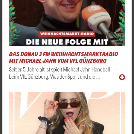
DAS DONAU 3 FM WEIHNACHTSMARKTRADIO
MIT MICHAEL JAHN VOM VFL GÜNZBURG
Seit er 5 Jahre alt ist spielt Michael Jahn Handball
beim VfL Günzburg. Was der Sport und die …