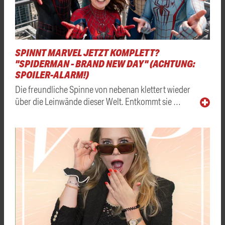
SPINNT MARVEL JETZT KOMPLETT?
"SPIDERMAN - BRAND NEW DAY" (ACHTUNG:
SPOILER-ALARM!)
Die freundliche Spinne von nebenan klettert wieder
über die Leinwände dieser Welt. Entkommt sie …