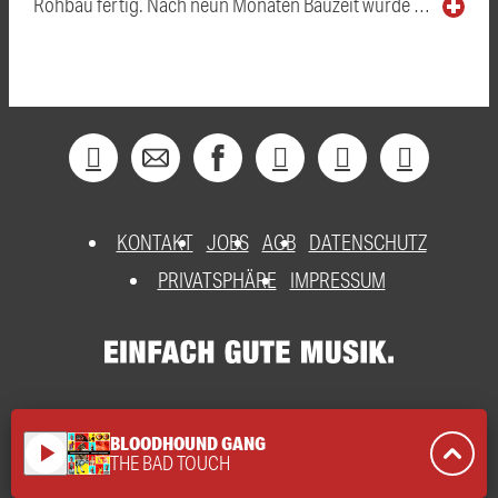
Rohbau fertig. Nach neun Monaten Bauzeit wurde …
KONTAKT
JOBS
AGB
DATENSCHUTZ
PRIVATSPHÄRE
IMPRESSUM
BLOODHOUND GANG
play_arrow
THE BAD TOUCH