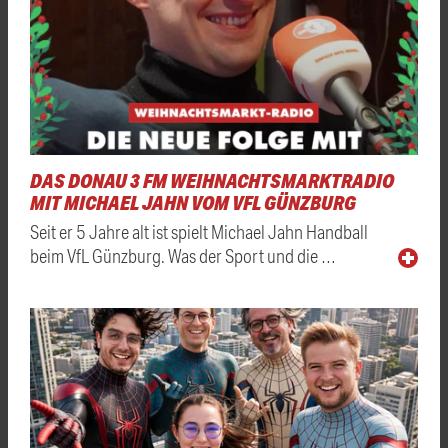
DAS DONAU 3 FM WEIHNACHTSMARKTRADIO
MIT MICHAEL JAHN VOM VFL GÜNZBURG
Seit er 5 Jahre alt ist spielt Michael Jahn Handball
beim VfL Günzburg. Was der Sport und die …