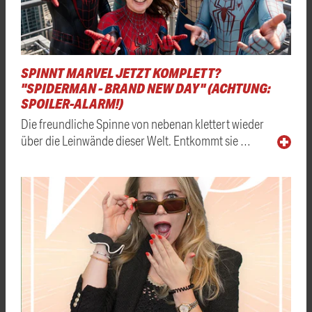
SPINNT MARVEL JETZT KOMPLETT?
"SPIDERMAN - BRAND NEW DAY" (ACHTUNG:
SPOILER-ALARM!)
Die freundliche Spinne von nebenan klettert wieder
über die Leinwände dieser Welt. Entkommt sie …