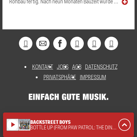
Rohbau fertig. Nach neun Monaten Bauzeit wurde …
KONTAKT
JOBS
AGB
DATENSCHUTZ
PRIVATSPHÄRE
IMPRESSUM
BACKSTREET BOYS
play_arrow
BOTTLE UP (FROM PAW PATROL: THE DINO MOVIE)