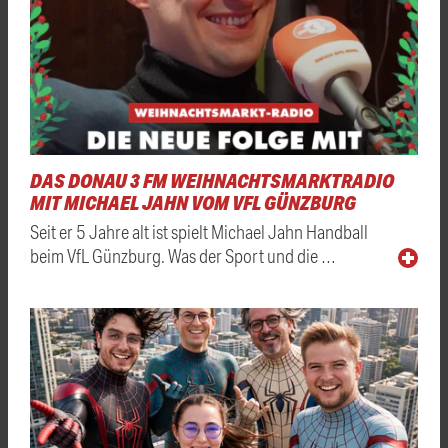
DAS DONAU 3 FM WEIHNACHTSMARKTRADIO
MIT MICHAEL JAHN VOM VFL GÜNZBURG
Seit er 5 Jahre alt ist spielt Michael Jahn Handball
beim VfL Günzburg. Was der Sport und die …