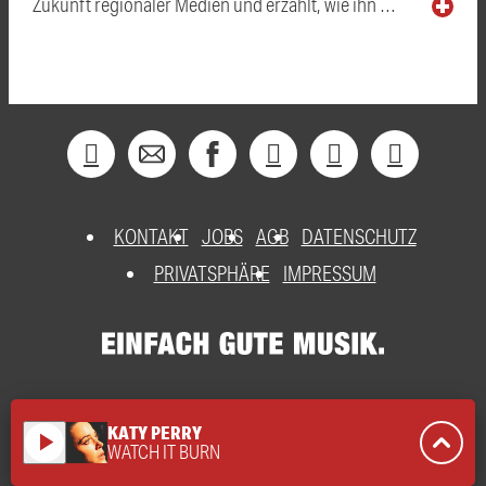
Zukunft regionaler Medien und erzählt, wie ihn …
KONTAKT
JOBS
AGB
DATENSCHUTZ
PRIVATSPHÄRE
IMPRESSUM
KATY PERRY
play_arrow
WATCH IT BURN