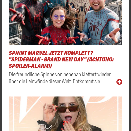
SPINNT MARVEL JETZT KOMPLETT?
"SPIDERMAN - BRAND NEW DAY" (ACHTUNG:
SPOILER-ALARM!)
Die freundliche Spinne von nebenan klettert wieder
über die Leinwände dieser Welt. Entkommt sie …