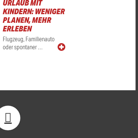
URLAUB MIT
KINDERN: WENIGER
PLANEN, MEHR
ERLEBEN
Flugzeug, Familienauto
oder spontaner …