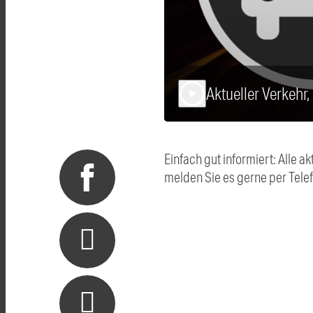
Aktueller Verkehr
play_arrow
Einfach gut informiert: Alle
melden Sie es gerne per Tel