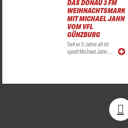
DAS DONAU 3 FM
WEIHNACHTSMARKT
MIT MICHAEL JAHN
VOM VFL
GÜNZBURG
Seit er 5 Jahre alt ist
spielt Michael Jahn …