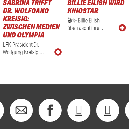
SABRINA TRIFFT
BILLIE EILISH WIRD
RADIO
DR. WOLFGANG
KINOSTAR
KREISIG:
🎬✨ Billie Eilish
ZWISCHEN MEDIEN
überrascht ihre …
UND OLYMPIA
LFK-Präsident Dr.
Wolfgang Kreisig …