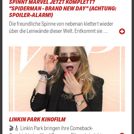
SPINNT MARVEL JETZT KOMPLETT?
"SPIDERMAN - BRAND NEW DAY" (ACHTUNG:
SPOILER-ALARM!)
Die freundliche Spinne von nebenan klettert wieder
über die Leinwände dieser Welt. Entkommt sie …
LINKIN PARK KINOFILM
🎬🎸 Linkin Park bringen ihre Comeback-