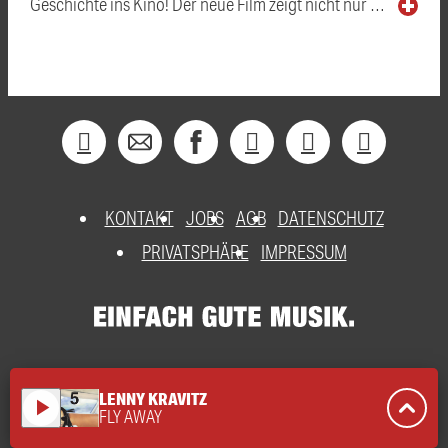
Geschichte ins Kino! Der neue Film zeigt nicht nur …
KONTAKT
JOBS
AGB
DATENSCHUTZ
PRIVATSPHÄRE
IMPRESSUM
LENNY KRAVITZ
play_arrow
FLY AWAY