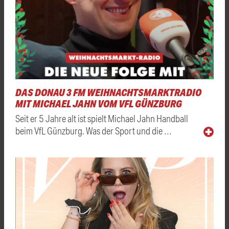
DAS DONAU 3 FM WEIHNACHTSMARKTRADIO
MIT MICHAEL JAHN VOM VFL GÜNZBURG
Seit er 5 Jahre alt ist spielt Michael Jahn Handball
beim VfL Günzburg. Was der Sport und die …