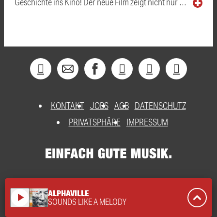
Geschichte ins Kino! Der neue Film zeigt nicht nur …
KONTAKT
JOBS
AGB
DATENSCHUTZ
PRIVATSPHÄRE
IMPRESSUM
ALPHAVILLE
play_arrow
SOUNDS LIKE A MELODY