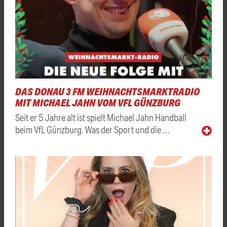
DAS DONAU 3 FM WEIHNACHTSMARKTRADIO
MIT MICHAEL JAHN VOM VFL GÜNZBURG
Seit er 5 Jahre alt ist spielt Michael Jahn Handball
beim VfL Günzburg. Was der Sport und die …