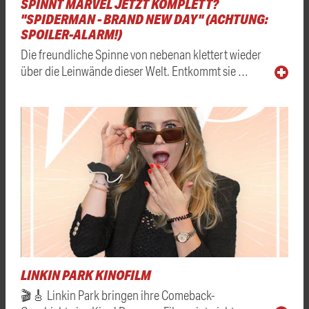
SPINNT MARVEL JETZT KOMPLETT?
"SPIDERMAN - BRAND NEW DAY" (ACHTUNG:
SPOILER-ALARM!)
Die freundliche Spinne von nebenan klettert wieder
über die Leinwände dieser Welt. Entkommt sie …
LINKIN PARK KINOFILM
🎬🎸 Linkin Park bringen ihre Comeback-