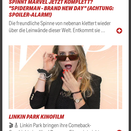
SPINNT MARVEL JETZT KOMPLETT?
"SPIDERMAN - BRAND NEW DAY" (ACHTUNG:
SPOILER-ALARM!)
Die freundliche Spinne von nebenan klettert wieder
über die Leinwände dieser Welt. Entkommt sie …
LINKIN PARK KINOFILM
🎬🎸 Linkin Park bringen ihre Comeback-