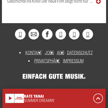
Geschichte ins Kino! Der neue Film zeigt nicht nur …
KONTAKT
JOBS
AGB
DATENSCHUTZ
PRIVATSPHÄRE
IMPRESSUM
KATE YANAI
play_arrow
SUMMER DREAMIN'