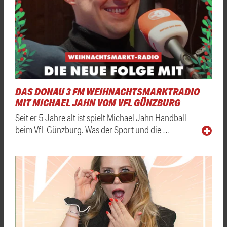
DAS DONAU 3 FM WEIHNACHTSMARKTRADIO
MIT MICHAEL JAHN VOM VFL GÜNZBURG
Seit er 5 Jahre alt ist spielt Michael Jahn Handball
beim VfL Günzburg. Was der Sport und die …