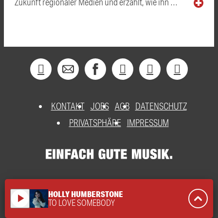
Zukunft regionaler Medien und erzählt, wie ihn …
KONTAKT
JOBS
AGB
DATENSCHUTZ
PRIVATSPHÄRE
IMPRESSUM
HOLLY HUMBERSTONE
play_arrow
TO LOVE SOMEBODY