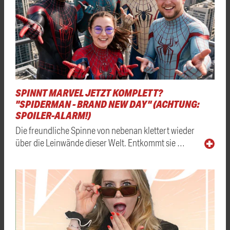
SPINNT MARVEL JETZT KOMPLETT?
"SPIDERMAN - BRAND NEW DAY" (ACHTUNG:
SPOILER-ALARM!)
Die freundliche Spinne von nebenan klettert wieder
über die Leinwände dieser Welt. Entkommt sie …