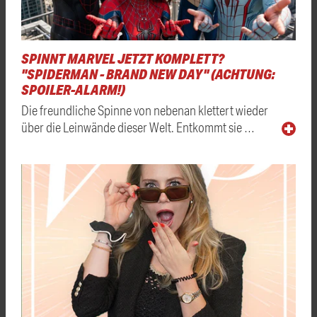
SPINNT MARVEL JETZT KOMPLETT?
"SPIDERMAN - BRAND NEW DAY" (ACHTUNG:
SPOILER-ALARM!)
Die freundliche Spinne von nebenan klettert wieder
über die Leinwände dieser Welt. Entkommt sie …