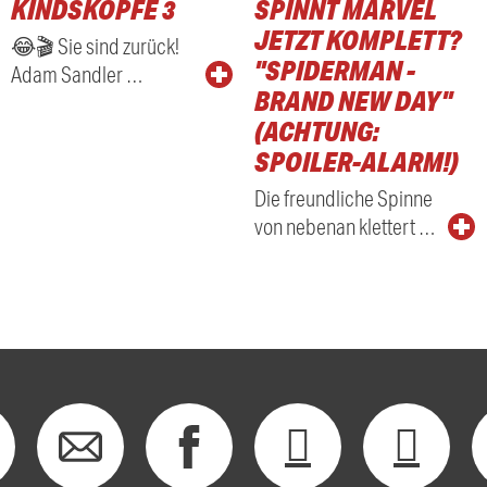
KINDSKÖPFE 3
SPINNT MARVEL
RADIO
JETZT KOMPLETT?
😂🎬 Sie sind zurück!
"SPIDERMAN -
Adam Sandler …
BRAND NEW DAY"
(ACHTUNG:
SPOILER-ALARM!)
Die freundliche Spinne
von nebenan klettert …