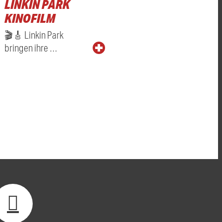
LINKIN PARK
KINOFILM
🎬🎸 Linkin Park
bringen ihre …