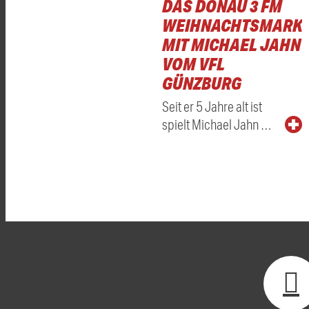
DAS DONAU 3 FM
WEIHNACHTSMARKT
MIT MICHAEL JAHN
VOM VFL
GÜNZBURG
Seit er 5 Jahre alt ist
spielt Michael Jahn …