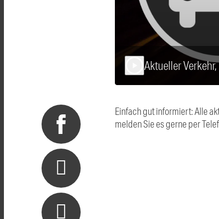
Aktueller Verkehr
play_arrow
Einfach gut informiert: Alle
melden Sie es gerne per Tel