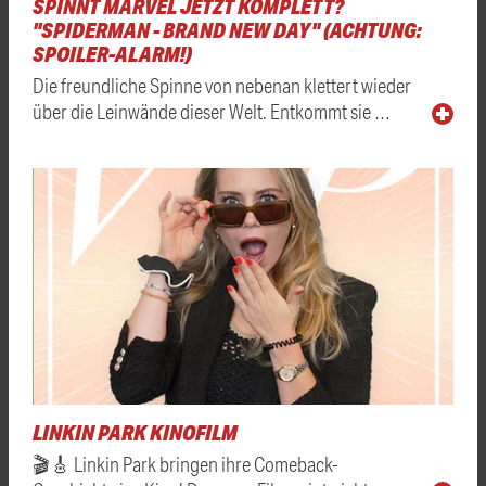
SPINNT MARVEL JETZT KOMPLETT?
"SPIDERMAN - BRAND NEW DAY" (ACHTUNG:
SPOILER-ALARM!)
Die freundliche Spinne von nebenan klettert wieder
über die Leinwände dieser Welt. Entkommt sie …
LINKIN PARK KINOFILM
🎬🎸 Linkin Park bringen ihre Comeback-