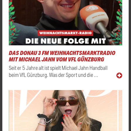
DAS DONAU 3 FM WEIHNACHTSMARKTRADIO
MIT MICHAEL JAHN VOM VFL GÜNZBURG
Seit er 5 Jahre alt ist spielt Michael Jahn Handball
beim VfL Günzburg. Was der Sport und die …