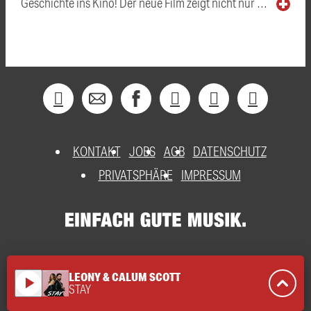
Geschichte ins Kino! Der neue Film zeigt nicht nur …
KONTAKT
JOBS
AGB
DATENSCHUTZ
PRIVATSPHÄRE
IMPRESSUM
LEONY & CALUM SCOTT
play_arrow
STAY