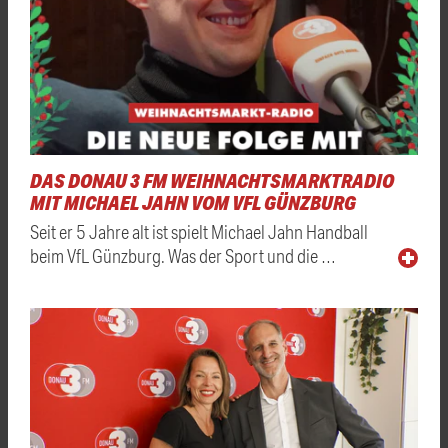
DAS DONAU 3 FM WEIHNACHTSMARKTRADIO
MIT MICHAEL JAHN VOM VFL GÜNZBURG
Seit er 5 Jahre alt ist spielt Michael Jahn Handball
beim VfL Günzburg. Was der Sport und die …