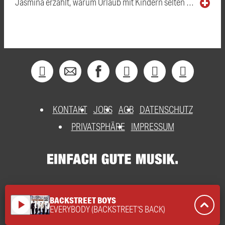
Jasmina erzählt, warum Urlaub mit Kindern selten …
KONTAKT
JOBS
AGB
DATENSCHUTZ
PRIVATSPHÄRE
IMPRESSUM
BACKSTREET BOYS
play_arrow
EVERYBODY (BACKSTREET'S BACK)