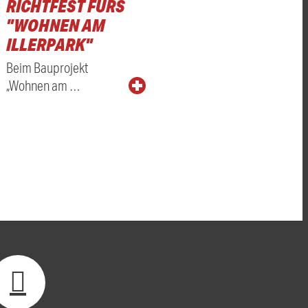
RICHTFEST FÜRS
"WOHNEN AM
ILLERPARK"
Beim Bauprojekt
„Wohnen am …