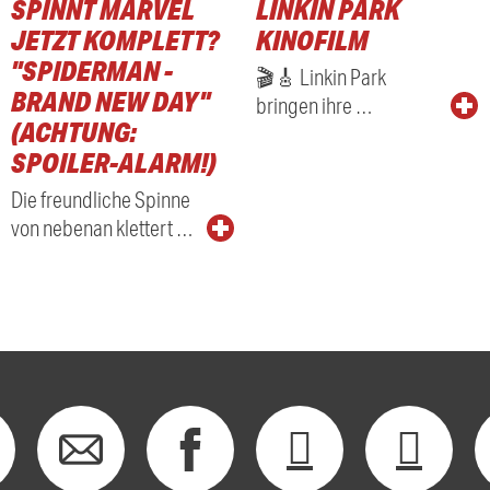
SPINNT MARVEL
LINKIN PARK
RADIO
JETZT KOMPLETT?
KINOFILM
"SPIDERMAN -
🎬🎸 Linkin Park
BRAND NEW DAY"
bringen ihre …
(ACHTUNG:
SPOILER-ALARM!)
Die freundliche Spinne
von nebenan klettert …