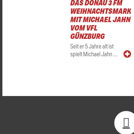
DAS DONAU 3 FM
WEIHNACHTSMARKT
MIT MICHAEL JAHN
VOM VFL
GÜNZBURG
Seit er 5 Jahre alt ist
spielt Michael Jahn …