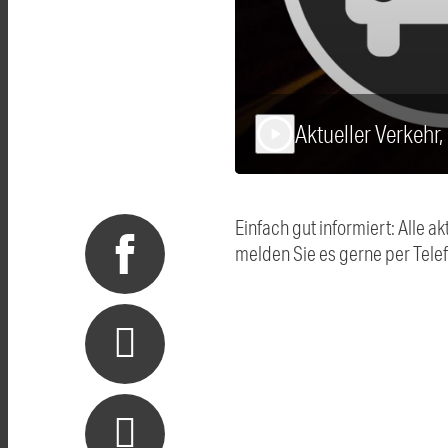
Aktueller Verkehr
play_arrow
Einfach gut informiert: Alle
melden Sie es gerne per Tel