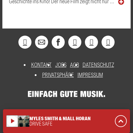
Geschichte ins Kino! Der neue Film zeigt nicht nur …
KONTAKT
JOBS
AGB
DATENSCHUTZ
PRIVATSPHÄRE
IMPRESSUM
MYLES SMITH & NIALL HORAN
play_arrow
DRIVE SAFE