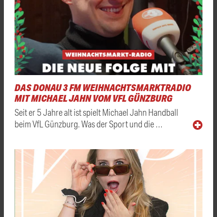
DAS DONAU 3 FM WEIHNACHTSMARKTRADIO
MIT MICHAEL JAHN VOM VFL GÜNZBURG
Seit er 5 Jahre alt ist spielt Michael Jahn Handball
beim VfL Günzburg. Was der Sport und die …