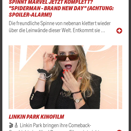
SPINNT MARVEL JETZT KOMPLETT?
"SPIDERMAN - BRAND NEW DAY" (ACHTUNG:
SPOILER-ALARM!)
Die freundliche Spinne von nebenan klettert wieder
über die Leinwände dieser Welt. Entkommt sie …
LINKIN PARK KINOFILM
🎬🎸 Linkin Park bringen ihre Comeback-