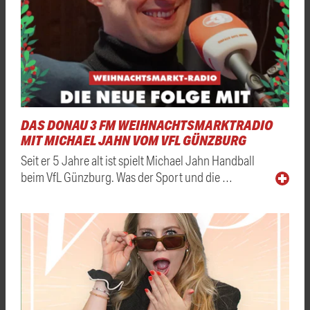
DAS DONAU 3 FM WEIHNACHTSMARKTRADIO
MIT MICHAEL JAHN VOM VFL GÜNZBURG
Seit er 5 Jahre alt ist spielt Michael Jahn Handball
beim VfL Günzburg. Was der Sport und die …