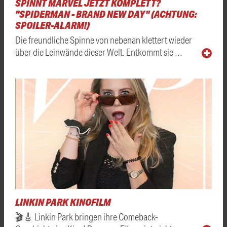
SPINNT MARVEL JETZT KOMPLETT?
"SPIDERMAN - BRAND NEW DAY" (ACHTUNG:
SPOILER-ALARM!)
Die freundliche Spinne von nebenan klettert wieder
über die Leinwände dieser Welt. Entkommt sie …
LINKIN PARK KINOFILM
🎬🎸 Linkin Park bringen ihre Comeback-