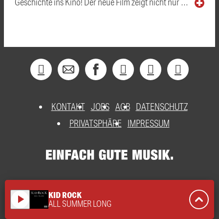
Geschichte ins Kino! Der neue Film zeigt nicht nur …
KONTAKT
JOBS
AGB
DATENSCHUTZ
PRIVATSPHÄRE
IMPRESSUM
KID ROCK
play_arrow
ALL SUMMER LONG