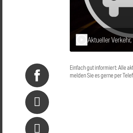
Aktueller Verkehr
play_arrow
Einfach gut informiert: Alle
melden Sie es gerne per Tel