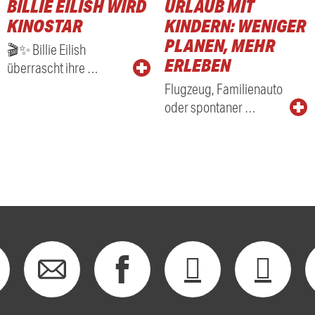
BILLIE EILISH WIRD
URLAUB MIT
KINOSTAR
KINDERN: WENIGER
PLANEN, MEHR
🎬✨ Billie Eilish
ERLEBEN
überrascht ihre …
Flugzeug, Familienauto
oder spontaner …