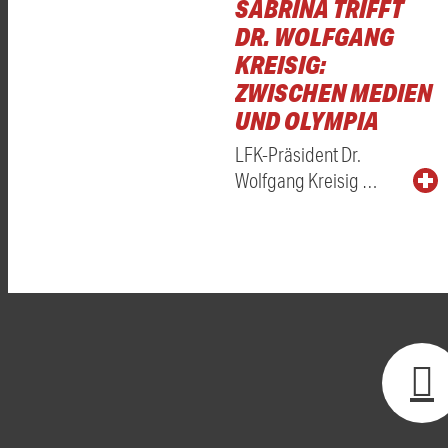
SABRINA TRIFFT
DR. WOLFGANG
KREISIG:
ZWISCHEN MEDIEN
UND OLYMPIA
LFK-Präsident Dr.
Wolfgang Kreisig …