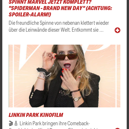
SPINNT MARVEL JETZT KOMPLETT?
"SPIDERMAN - BRAND NEW DAY" (ACHTUNG:
SPOILER-ALARM!)
Die freundliche Spinne von nebenan klettert wieder
über die Leinwände dieser Welt. Entkommt sie …
LINKIN PARK KINOFILM
🎬🎸 Linkin Park bringen ihre Comeback-