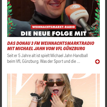
DAS DONAU 3 FM WEIHNACHTSMARKTRADIO
MIT MICHAEL JAHN VOM VFL GÜNZBURG
Seit er 5 Jahre alt ist spielt Michael Jahn Handball
beim VfL Günzburg. Was der Sport und die …