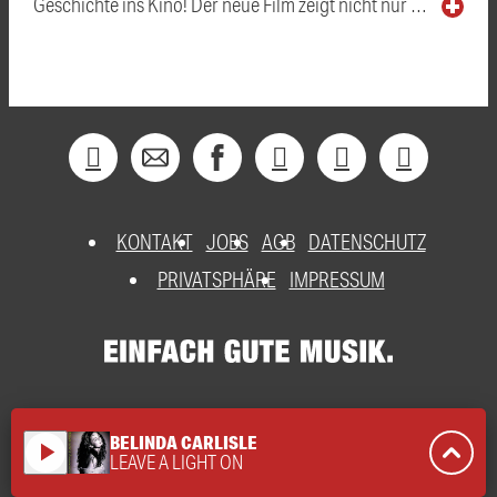
Geschichte ins Kino! Der neue Film zeigt nicht nur …
KONTAKT
JOBS
AGB
DATENSCHUTZ
PRIVATSPHÄRE
IMPRESSUM
BELINDA CARLISLE
play_arrow
LEAVE A LIGHT ON