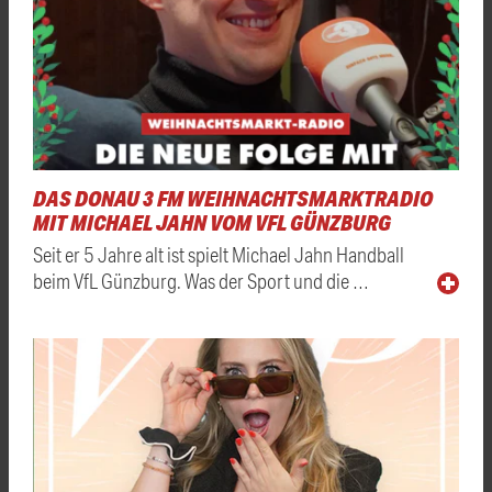
DAS DONAU 3 FM WEIHNACHTSMARKTRADIO
MIT MICHAEL JAHN VOM VFL GÜNZBURG
Seit er 5 Jahre alt ist spielt Michael Jahn Handball
beim VfL Günzburg. Was der Sport und die …