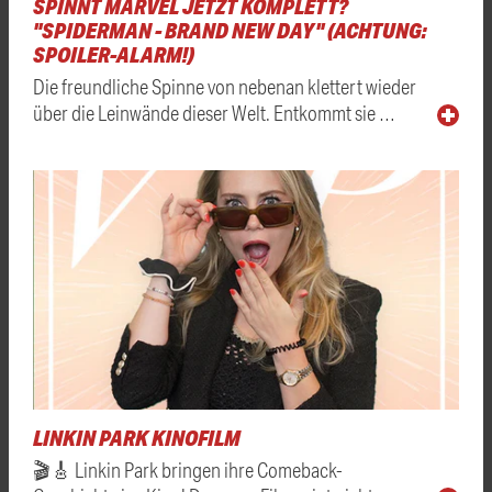
SPINNT MARVEL JETZT KOMPLETT?
"SPIDERMAN - BRAND NEW DAY" (ACHTUNG:
SPOILER-ALARM!)
Die freundliche Spinne von nebenan klettert wieder
über die Leinwände dieser Welt. Entkommt sie …
LINKIN PARK KINOFILM
🎬🎸 Linkin Park bringen ihre Comeback-