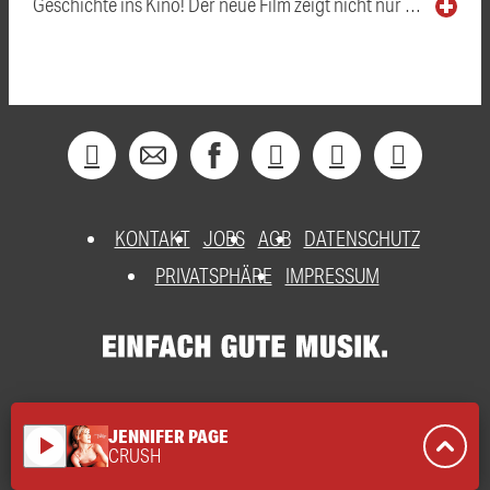
Geschichte ins Kino! Der neue Film zeigt nicht nur …
KONTAKT
JOBS
AGB
DATENSCHUTZ
PRIVATSPHÄRE
IMPRESSUM
JENNIFER PAGE
play_arrow
CRUSH