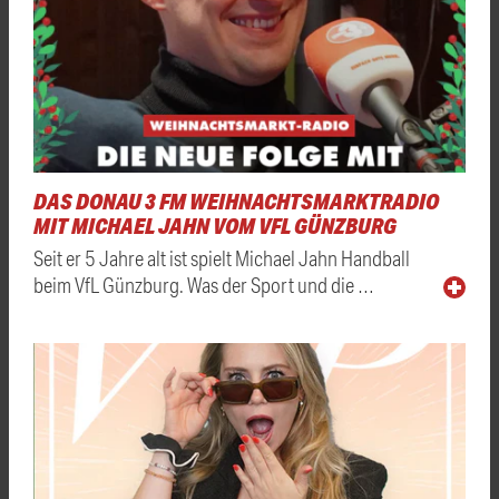
DAS DONAU 3 FM WEIHNACHTSMARKTRADIO
MIT MICHAEL JAHN VOM VFL GÜNZBURG
Seit er 5 Jahre alt ist spielt Michael Jahn Handball
beim VfL Günzburg. Was der Sport und die …