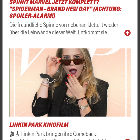
SPINNT MARVEL JETZT KOMPLETT?
"SPIDERMAN - BRAND NEW DAY" (ACHTUNG:
SPOILER-ALARM!)
Die freundliche Spinne von nebenan klettert wieder
über die Leinwände dieser Welt. Entkommt sie …
LINKIN PARK KINOFILM
🎬🎸 Linkin Park bringen ihre Comeback-