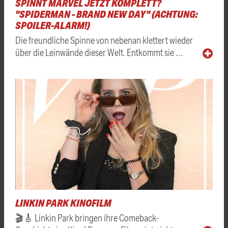
SPINNT MARVEL JETZT KOMPLETT?
"SPIDERMAN - BRAND NEW DAY" (ACHTUNG:
SPOILER-ALARM!)
Die freundliche Spinne von nebenan klettert wieder
über die Leinwände dieser Welt. Entkommt sie …
LINKIN PARK KINOFILM
🎬🎸 Linkin Park bringen ihre Comeback-