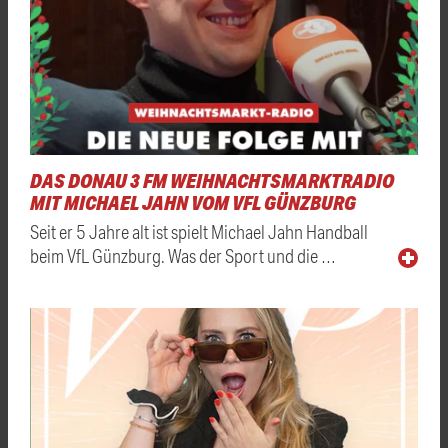
DAS DONAU 3 FM WEIHNACHTSMARKTRADIO
MIT MICHAEL JAHN VOM VFL GÜNZBURG
Seit er 5 Jahre alt ist spielt Michael Jahn Handball
beim VfL Günzburg. Was der Sport und die …