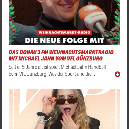
DAS DONAU 3 FM WEIHNACHTSMARKTRADIO
MIT MICHAEL JAHN VOM VFL GÜNZBURG
Seit er 5 Jahre alt ist spielt Michael Jahn Handball
beim VfL Günzburg. Was der Sport und die …