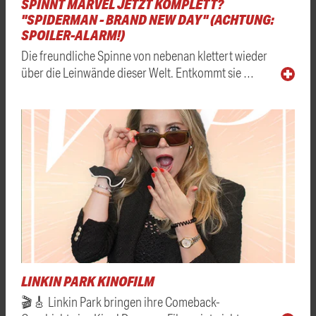
SPINNT MARVEL JETZT KOMPLETT?
"SPIDERMAN - BRAND NEW DAY" (ACHTUNG:
SPOILER-ALARM!)
Die freundliche Spinne von nebenan klettert wieder
über die Leinwände dieser Welt. Entkommt sie …
LINKIN PARK KINOFILM
🎬🎸 Linkin Park bringen ihre Comeback-