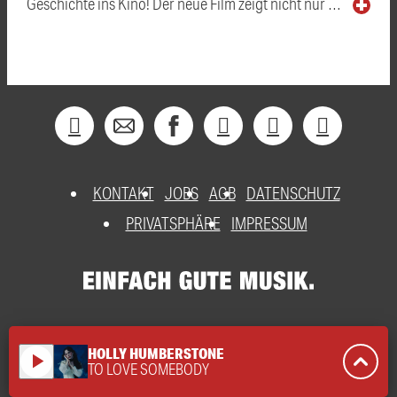
Geschichte ins Kino! Der neue Film zeigt nicht nur …
KONTAKT
JOBS
AGB
DATENSCHUTZ
PRIVATSPHÄRE
IMPRESSUM
HOLLY HUMBERSTONE
play_arrow
TO LOVE SOMEBODY