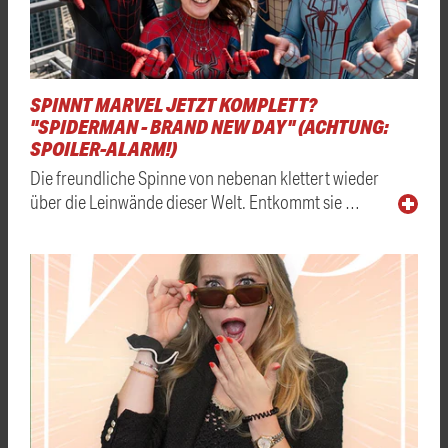
SPINNT MARVEL JETZT KOMPLETT?
"SPIDERMAN - BRAND NEW DAY" (ACHTUNG:
SPOILER-ALARM!)
Die freundliche Spinne von nebenan klettert wieder
über die Leinwände dieser Welt. Entkommt sie …