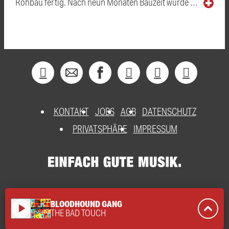
Rohbau fertig. Nach neun Monaten Bauzeit wurde …
KONTAKT
JOBS
AGB
DATENSCHUTZ
PRIVATSPHÄRE
IMPRESSUM
BLOODHOUND GANG
play_arrow
THE BAD TOUCH