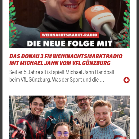
DAS DONAU 3 FM WEIHNACHTSMARKTRADIO
MIT MICHAEL JAHN VOM VFL GÜNZBURG
Seit er 5 Jahre alt ist spielt Michael Jahn Handball
beim VfL Günzburg. Was der Sport und die …