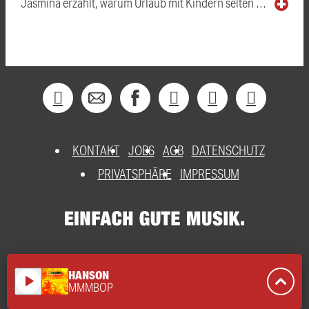
Jasmina erzählt, warum Urlaub mit Kindern selten …
KONTAKT
JOBS
AGB
DATENSCHUTZ
PRIVATSPHÄRE
IMPRESSUM
HANSON
play_arrow
MMMBOP