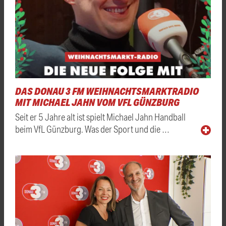
DAS DONAU 3 FM WEIHNACHTSMARKTRADIO
MIT MICHAEL JAHN VOM VFL GÜNZBURG
Seit er 5 Jahre alt ist spielt Michael Jahn Handball
beim VfL Günzburg. Was der Sport und die …