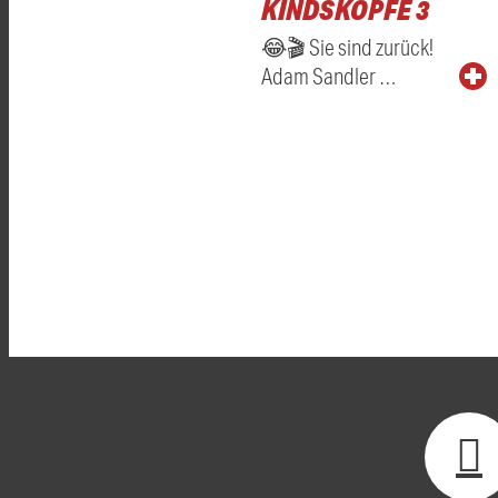
KINDSKÖPFE 3
😂🎬 Sie sind zurück!
Adam Sandler …