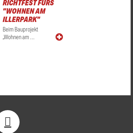
RICHTFEST FÜRS
"WOHNEN AM
ILLERPARK"
Beim Bauprojekt
„Wohnen am …