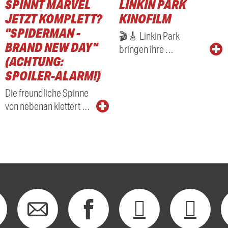
SPINNT MARVEL
LINKIN PARK
JETZT KOMPLETT?
KINOFILM
"SPIDERMAN -
🎬🎸 Linkin Park
BRAND NEW DAY"
bringen ihre …
(ACHTUNG:
SPOILER-ALARM!)
Die freundliche Spinne
von nebenan klettert …