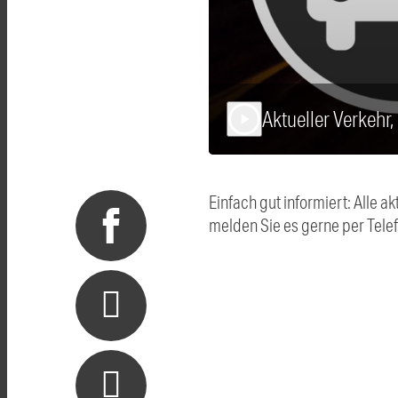
Aktueller Verkehr
play_arrow
Einfach gut informiert: Alle
melden Sie es gerne per Tel