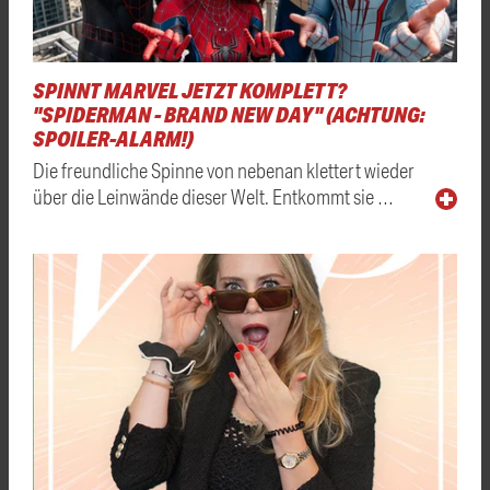
SPINNT MARVEL JETZT KOMPLETT?
"SPIDERMAN - BRAND NEW DAY" (ACHTUNG:
SPOILER-ALARM!)
Die freundliche Spinne von nebenan klettert wieder
über die Leinwände dieser Welt. Entkommt sie …