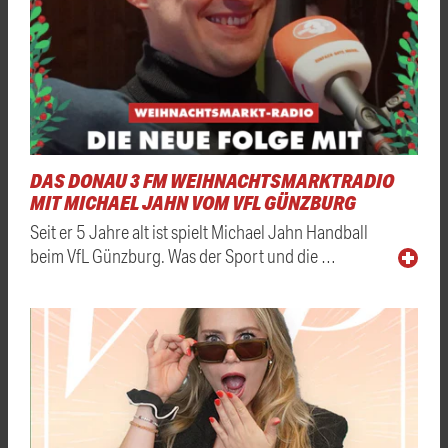
DAS DONAU 3 FM WEIHNACHTSMARKTRADIO
MIT MICHAEL JAHN VOM VFL GÜNZBURG
Seit er 5 Jahre alt ist spielt Michael Jahn Handball
beim VfL Günzburg. Was der Sport und die …