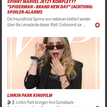
SPINNT MARVEL JETZT KOMPLETT?
"SPIDERMAN - BRAND NEW DAY" (ACHTUNG:
SPOILER-ALARM!)
Die freundliche Spinne von nebenan klettert wieder
über die Leinwände dieser Welt. Entkommt sie …
LINKIN PARK KINOFILM
🎬🎸 Linkin Park bringen ihre Comeback-