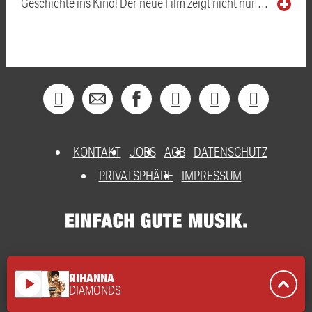
Geschichte ins Kino! Der neue Film zeigt nicht nur …
KONTAKT
JOBS
AGB
DATENSCHUTZ
PRIVATSPHÄRE
IMPRESSUM
RIHANNA
play_arrow
DIAMONDS