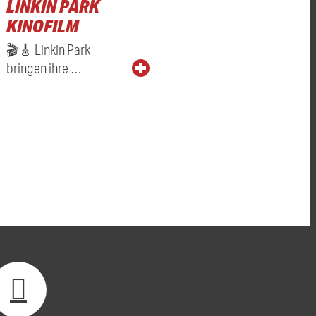
LINKIN PARK
KINOFILM
🎬🎸 Linkin Park
bringen ihre …