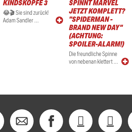
KINDSKÖPFE 3
SPINNT MARVEL
RADIO
JETZT KOMPLETT?
😂🎬 Sie sind zurück!
"SPIDERMAN -
Adam Sandler …
BRAND NEW DAY"
(ACHTUNG:
SPOILER-ALARM!)
Die freundliche Spinne
von nebenan klettert …