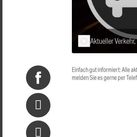
Aktueller Verkehr
play_arrow
Einfach gut informiert: Alle
melden Sie es gerne per Tel