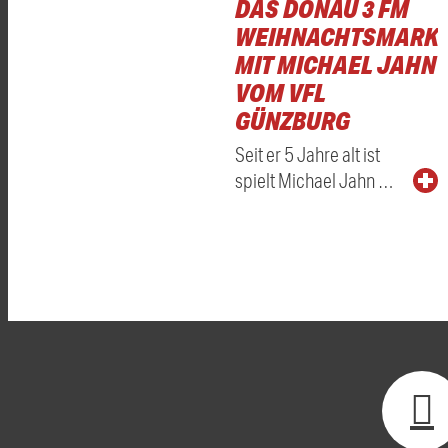
DAS DONAU 3 FM
WEIHNACHTSMARKT
MIT MICHAEL JAHN
VOM VFL
GÜNZBURG
Seit er 5 Jahre alt ist
spielt Michael Jahn …