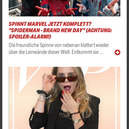
SPINNT MARVEL JETZT KOMPLETT?
"SPIDERMAN - BRAND NEW DAY" (ACHTUNG:
SPOILER-ALARM!)
Die freundliche Spinne von nebenan klettert wieder
über die Leinwände dieser Welt. Entkommt sie …