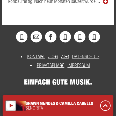
Rohbau fertig. Nach neun Monaten Bauzeit wurde …
KONTAKT
JOBS
AGB
DATENSCHUTZ
PRIVATSPHÄRE
IMPRESSUM
SHAWN MENDES & CAMILLA CABELLO
play_arrow
SENORITA