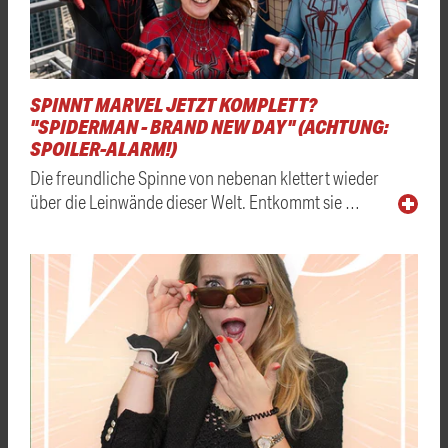
SPINNT MARVEL JETZT KOMPLETT?
"SPIDERMAN - BRAND NEW DAY" (ACHTUNG:
SPOILER-ALARM!)
Die freundliche Spinne von nebenan klettert wieder
über die Leinwände dieser Welt. Entkommt sie …