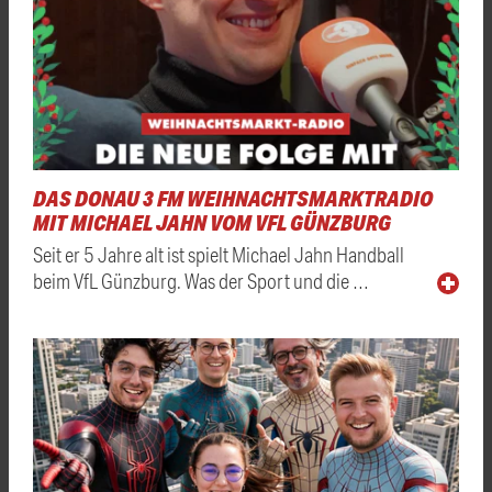
DAS DONAU 3 FM WEIHNACHTSMARKTRADIO
MIT MICHAEL JAHN VOM VFL GÜNZBURG
Seit er 5 Jahre alt ist spielt Michael Jahn Handball
beim VfL Günzburg. Was der Sport und die …