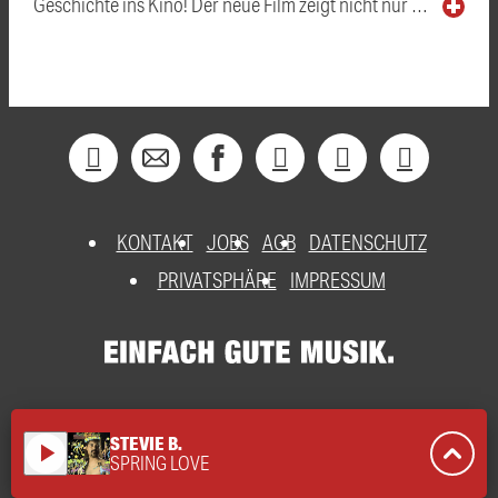
Geschichte ins Kino! Der neue Film zeigt nicht nur …
KONTAKT
JOBS
AGB
DATENSCHUTZ
PRIVATSPHÄRE
IMPRESSUM
STEVIE B.
play_arrow
SPRING LOVE