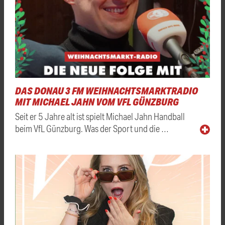
DAS DONAU 3 FM WEIHNACHTSMARKTRADIO
MIT MICHAEL JAHN VOM VFL GÜNZBURG
Seit er 5 Jahre alt ist spielt Michael Jahn Handball
beim VfL Günzburg. Was der Sport und die …