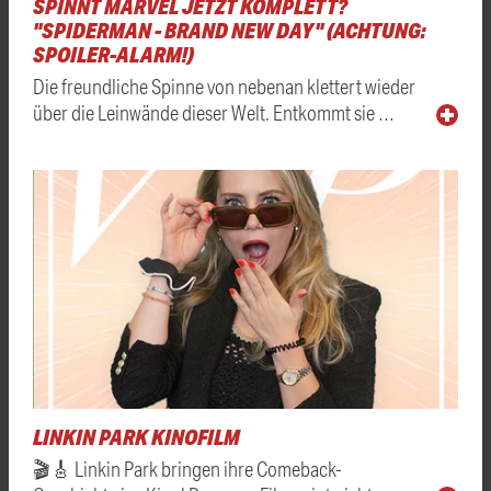
SPINNT MARVEL JETZT KOMPLETT?
"SPIDERMAN - BRAND NEW DAY" (ACHTUNG:
SPOILER-ALARM!)
Die freundliche Spinne von nebenan klettert wieder
über die Leinwände dieser Welt. Entkommt sie …
LINKIN PARK KINOFILM
🎬🎸 Linkin Park bringen ihre Comeback-