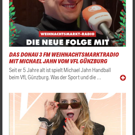
DAS DONAU 3 FM WEIHNACHTSMARKTRADIO
MIT MICHAEL JAHN VOM VFL GÜNZBURG
Seit er 5 Jahre alt ist spielt Michael Jahn Handball
beim VfL Günzburg. Was der Sport und die …