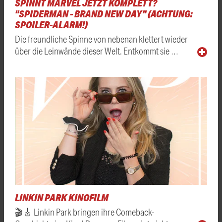
SPINNT MARVEL JETZT KOMPLETT?
"SPIDERMAN - BRAND NEW DAY" (ACHTUNG:
SPOILER-ALARM!)
Die freundliche Spinne von nebenan klettert wieder
über die Leinwände dieser Welt. Entkommt sie …
LINKIN PARK KINOFILM
🎬🎸 Linkin Park bringen ihre Comeback-