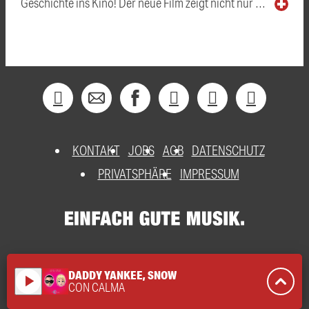
Geschichte ins Kino! Der neue Film zeigt nicht nur …
KONTAKT
JOBS
AGB
DATENSCHUTZ
PRIVATSPHÄRE
IMPRESSUM
DADDY YANKEE, SNOW
play_arrow
CON CALMA