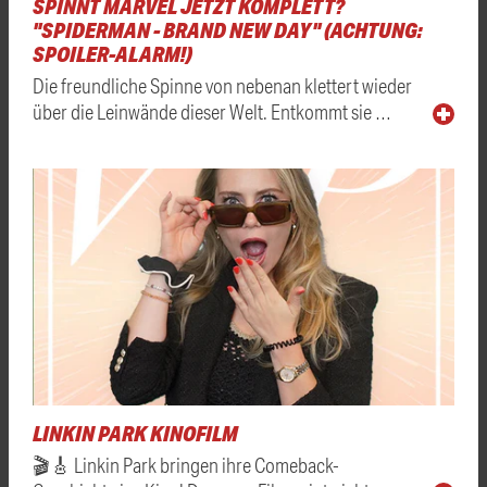
SPINNT MARVEL JETZT KOMPLETT?
"SPIDERMAN - BRAND NEW DAY" (ACHTUNG:
SPOILER-ALARM!)
Die freundliche Spinne von nebenan klettert wieder
über die Leinwände dieser Welt. Entkommt sie …
LINKIN PARK KINOFILM
🎬🎸 Linkin Park bringen ihre Comeback-