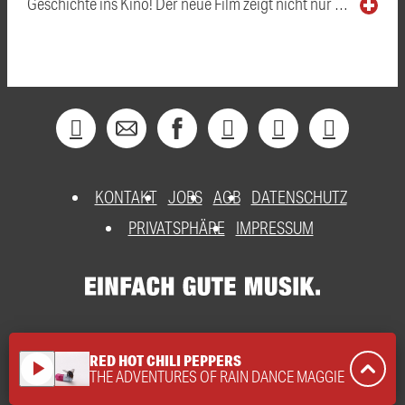
Geschichte ins Kino! Der neue Film zeigt nicht nur …
KONTAKT
JOBS
AGB
DATENSCHUTZ
PRIVATSPHÄRE
IMPRESSUM
RED HOT CHILI PEPPERS
play_arrow
THE ADVENTURES OF RAIN DANCE MAGGIE