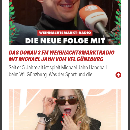
DAS DONAU 3 FM WEIHNACHTSMARKTRADIO
MIT MICHAEL JAHN VOM VFL GÜNZBURG
Seit er 5 Jahre alt ist spielt Michael Jahn Handball
beim VfL Günzburg. Was der Sport und die …