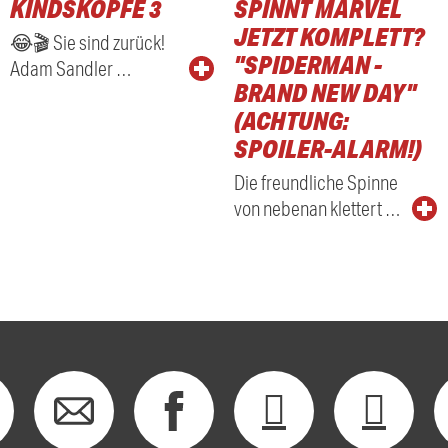
KINDSKÖPFE 3
SPINNT MARVEL
RADIO
JETZT KOMPLETT?
😂🎬 Sie sind zurück!
"SPIDERMAN -
Adam Sandler …
BRAND NEW DAY"
(ACHTUNG:
SPOILER-ALARM!)
Die freundliche Spinne
von nebenan klettert …