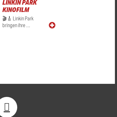
LINKIN PARK
KINOFILM
🎬🎸 Linkin Park
bringen ihre …