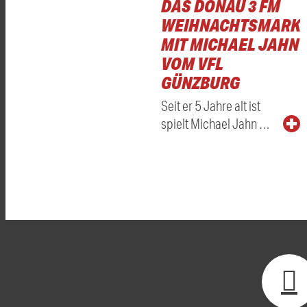
DAS DONAU 3 FM
WEIHNACHTSMARKT
MIT MICHAEL JAHN
VOM VFL
GÜNZBURG
Seit er 5 Jahre alt ist
spielt Michael Jahn …