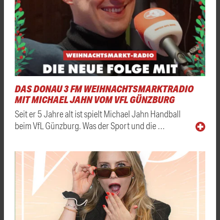
DAS DONAU 3 FM WEIHNACHTSMARKTRADIO
MIT MICHAEL JAHN VOM VFL GÜNZBURG
Seit er 5 Jahre alt ist spielt Michael Jahn Handball
beim VfL Günzburg. Was der Sport und die …