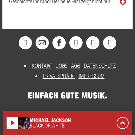
Geschichte ins Kino! Der neue Film zeigt nicht nur …
KONTAKT
JOBS
AGB
DATENSCHUTZ
PRIVATSPHÄRE
IMPRESSUM
MICHAEL JACKSON
play_arrow
BLACK OR WHITE