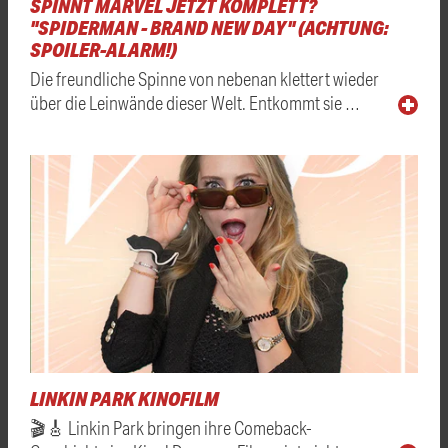
SPINNT MARVEL JETZT KOMPLETT?
"SPIDERMAN - BRAND NEW DAY" (ACHTUNG:
SPOILER-ALARM!)
Die freundliche Spinne von nebenan klettert wieder
über die Leinwände dieser Welt. Entkommt sie …
LINKIN PARK KINOFILM
🎬🎸 Linkin Park bringen ihre Comeback-