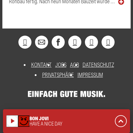
Rohbau fertig. Nach neun Monaten Bauzeit wurde …
KONTAKT
JOBS
AGB
DATENSCHUTZ
PRIVATSPHÄRE
IMPRESSUM
BON JOVI
play_arrow
HAVE A NICE DAY