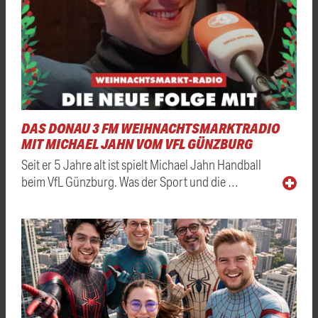
DAS DONAU 3 FM WEIHNACHTSMARKTRADIO
MIT MICHAEL JAHN VOM VFL GÜNZBURG
Seit er 5 Jahre alt ist spielt Michael Jahn Handball
beim VfL Günzburg. Was der Sport und die …