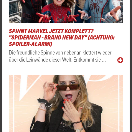
SPINNT MARVEL JETZT KOMPLETT?
"SPIDERMAN - BRAND NEW DAY" (ACHTUNG:
SPOILER-ALARM!)
Die freundliche Spinne von nebenan klettert wieder
über die Leinwände dieser Welt. Entkommt sie …