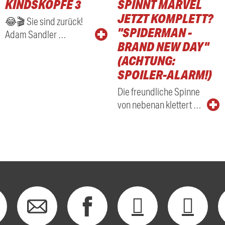
KINDSKÖPFE 3
SPINNT MARVEL
RADIO
JETZT KOMPLETT?
😂🎬 Sie sind zurück!
"SPIDERMAN -
Adam Sandler …
BRAND NEW DAY"
(ACHTUNG:
SPOILER-ALARM!)
Die freundliche Spinne
von nebenan klettert …