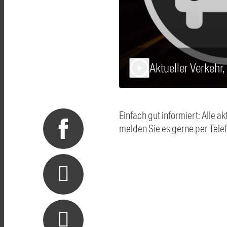
Aktueller Verkehr
play_arrow
Einfach gut informiert: Alle
melden Sie es gerne per Tel