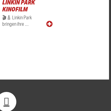
LINKIN PARK
KINOFILM
🎬🎸 Linkin Park
bringen ihre …