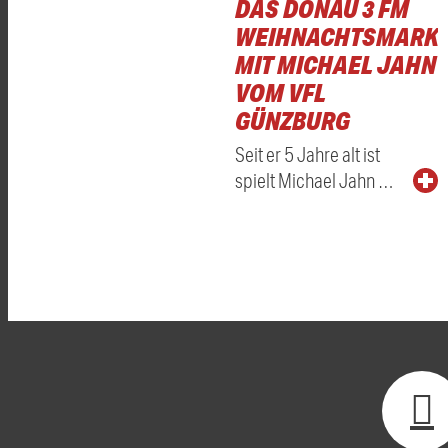
DAS DONAU 3 FM
WEIHNACHTSMARKT
MIT MICHAEL JAHN
VOM VFL
GÜNZBURG
Seit er 5 Jahre alt ist
spielt Michael Jahn …