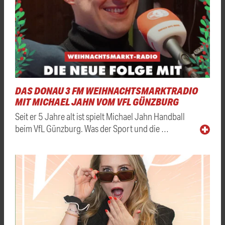
DAS DONAU 3 FM WEIHNACHTSMARKTRADIO
MIT MICHAEL JAHN VOM VFL GÜNZBURG
Seit er 5 Jahre alt ist spielt Michael Jahn Handball
beim VfL Günzburg. Was der Sport und die …