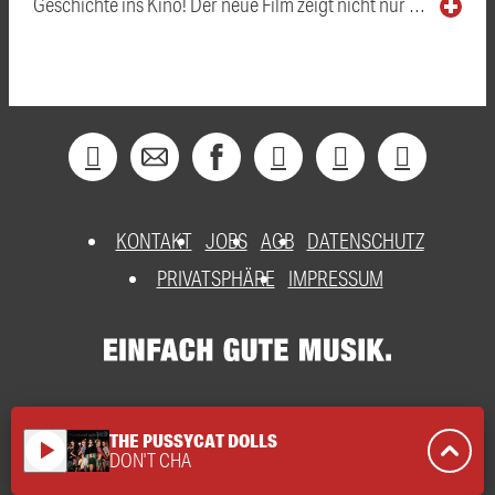
Geschichte ins Kino! Der neue Film zeigt nicht nur …
KONTAKT
JOBS
AGB
DATENSCHUTZ
PRIVATSPHÄRE
IMPRESSUM
THE PUSSYCAT DOLLS
play_arrow
DON'T CHA