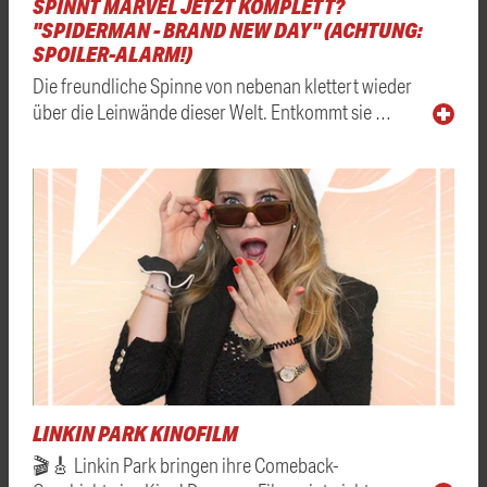
SPINNT MARVEL JETZT KOMPLETT?
"SPIDERMAN - BRAND NEW DAY" (ACHTUNG:
SPOILER-ALARM!)
Die freundliche Spinne von nebenan klettert wieder
über die Leinwände dieser Welt. Entkommt sie …
LINKIN PARK KINOFILM
🎬🎸 Linkin Park bringen ihre Comeback-