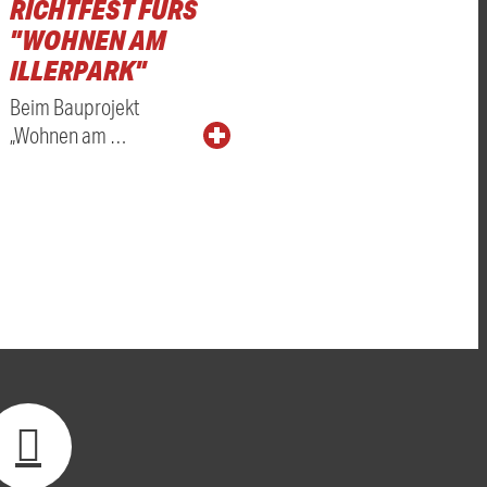
RICHTFEST FÜRS
"WOHNEN AM
ILLERPARK"
Beim Bauprojekt
„Wohnen am …