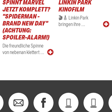
SPINNT MARVEL
LINKIN PARK
RADIO
JETZT KOMPLETT?
KINOFILM
"SPIDERMAN -
🎬🎸 Linkin Park
BRAND NEW DAY"
bringen ihre …
(ACHTUNG:
SPOILER-ALARM!)
Die freundliche Spinne
von nebenan klettert …