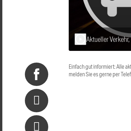
Aktueller Verkehr
play_arrow
Einfach gut informiert: Alle
melden Sie es gerne per Tel