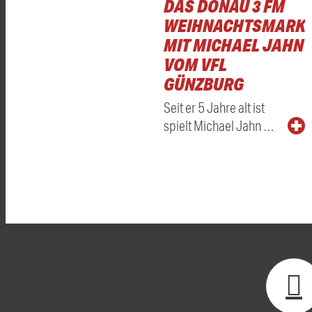
DAS DONAU 3 FM
WEIHNACHTSMARKT
MIT MICHAEL JAHN
VOM VFL
GÜNZBURG
Seit er 5 Jahre alt ist
spielt Michael Jahn …