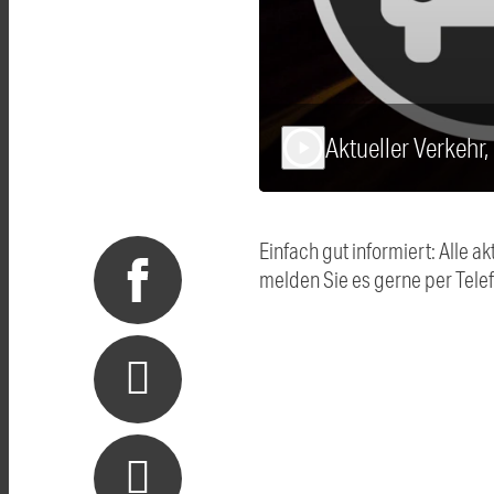
Aktueller Verkehr
play_arrow
Einfach gut informiert: Alle
melden Sie es gerne per Tel