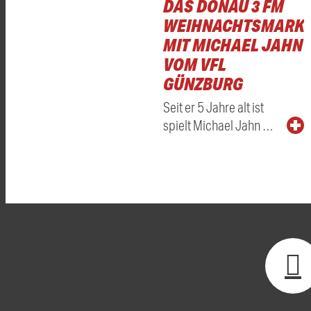
DAS DONAU 3 FM
WEIHNACHTSMARKT
MIT MICHAEL JAHN
VOM VFL
GÜNZBURG
Seit er 5 Jahre alt ist
spielt Michael Jahn …