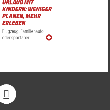
URLAUB MIT
KINDERN: WENIGER
PLANEN, MEHR
ERLEBEN
Flugzeug, Familienauto
oder spontaner …