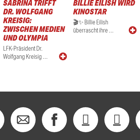
SABRINA TRIFFT
BILLIE EILISH WIRD
RADIO
DR. WOLFGANG
KINOSTAR
KREISIG:
🎬✨ Billie Eilish
ZWISCHEN MEDIEN
überrascht ihre …
UND OLYMPIA
LFK-Präsident Dr.
Wolfgang Kreisig …