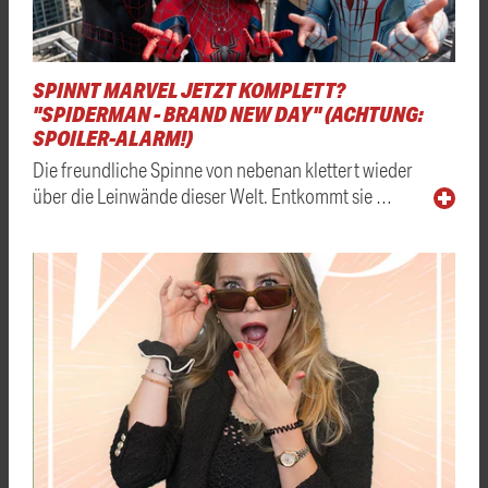
SPINNT MARVEL JETZT KOMPLETT?
"SPIDERMAN - BRAND NEW DAY" (ACHTUNG:
SPOILER-ALARM!)
Die freundliche Spinne von nebenan klettert wieder
über die Leinwände dieser Welt. Entkommt sie …