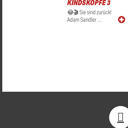
KINDSKÖPFE 3
😂🎬 Sie sind zurück!
Adam Sandler …