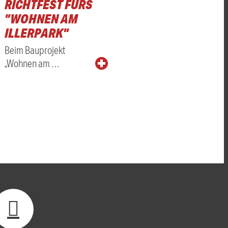
RICHTFEST FÜRS
"WOHNEN AM
ILLERPARK"
Beim Bauprojekt
„Wohnen am …