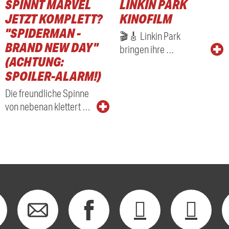
SPINNT MARVEL
LINKIN PARK
JETZT KOMPLETT?
KINOFILM
"SPIDERMAN -
🎬🎸 Linkin Park
BRAND NEW DAY"
bringen ihre …
(ACHTUNG:
SPOILER-ALARM!)
Die freundliche Spinne
von nebenan klettert …