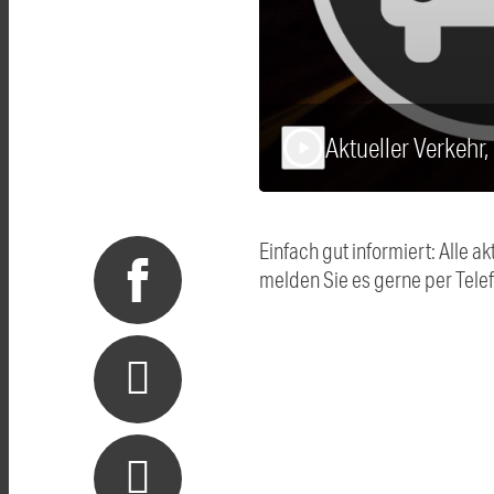
Aktueller Verkehr,
play_arrow
Einfach gut informiert: Alle
melden Sie es gerne per Tel